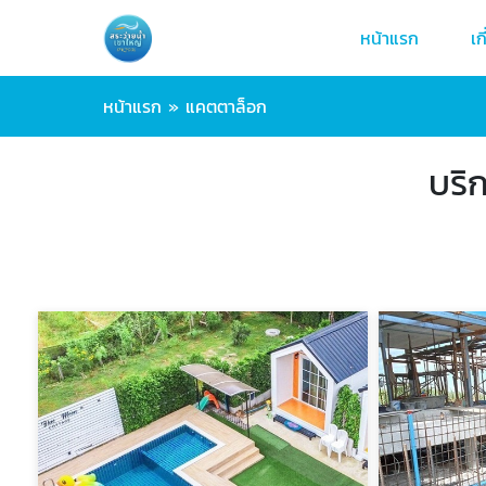
หน้าแรก
เก
หน้าแรก
»
แคตตาล็อก
บริ