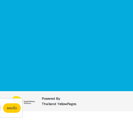
Powered By
rypt
Thailand YellowPages
ยอมรับ